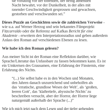
sie vorläufig vor der tobenden, der heftig atmenden
Nacht bewahrt, vor der Dunkelheit, in der alles mit
rasender Geschwindigkeit gesprossen und gewachsen,
gestorben und verschwunden sei.”
Dieses Puzzle an Geschichten sowie die zahlreichen Verweise
-
wie u.a. auf Werner Herzog und sein bekanntes Filmprojekt
Fitzcarraldo
oder die Referenz auf Kafkas
Bericht für eine
Akademie
- erweitern den Interpretationsradius und geben außerdem
Anlass den Roman auf verschiedenen Ebenen zu lesen.
Wie habe ich den Roman gelesen?
Aus meiner Sicht ist der Roman eine Reflektion darüber, wie
Sprache/Literatur das Unfassbare zu fassen bekommen kann. Es ist
ein Umkreisen des Grausamen, eine Erfahrung der Finsternis, eine
Erfahrung des Nichts.
“(...) Sie selbst habe es in den Wochen und Monaten,
den Jahren danach unzureichend und unbeholfen als
das ‘erratische, grundlose Wesen der Welt’, als ‘großen,
leeren Gott’, das ‘klaftertiefe, abyssische Nichts’ zu
beschreiben versucht, aber der Horror, der Horror liege
naturgemäß außerhalb der Sprache (...)”
Wie ich mich jetzt nach dem Lesen und der tiefer gehenden