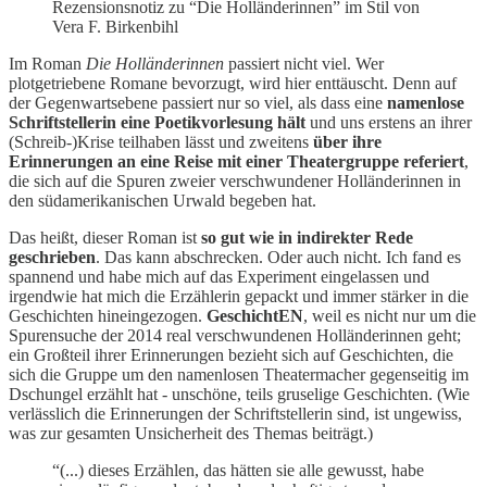
Rezensionsnotiz zu “Die Holländerinnen” im Stil von
Vera F. Birkenbihl
Im Roman
Die Holländerinnen
passiert nicht viel. Wer
plotgetriebene Romane bevorzugt, wird hier enttäuscht. Denn auf
der Gegenwartsebene passiert nur so viel, als dass eine
namenlose
Schriftstellerin eine Poetikvorlesung hält
und uns erstens an ihrer
(Schreib-)Krise teilhaben lässt und zweitens
über ihre
Erinnerungen an eine Reise mit einer Theatergruppe referiert
,
die sich auf die Spuren zweier verschwundener Holländerinnen in
den südamerikanischen Urwald begeben hat.
Das heißt, dieser Roman ist
so gut wie in indirekter Rede
geschrieben
. Das kann abschrecken. Oder auch nicht. Ich fand es
spannend und habe mich auf das Experiment eingelassen und
irgendwie hat mich die Erzählerin gepackt und immer stärker in die
Geschichten hineingezogen.
GeschichtEN
, weil es nicht nur um die
Spurensuche der 2014 real verschwundenen Holländerinnen geht;
ein Großteil ihrer Erinnerungen bezieht sich auf Geschichten, die
sich die Gruppe um den namenlosen Theatermacher gegenseitig im
Dschungel erzählt hat - unschöne, teils gruselige Geschichten. (Wie
verlässlich die Erinnerungen der Schriftstellerin sind, ist ungewiss,
was zur gesamten Unsicherheit des Themas beiträgt.)
“(...) dieses Erzählen, das hätten sie alle gewusst, habe