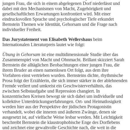
jungen Frau, die sich in einem abgelegenen Dorf niederlässt und
dabei mit den Mechanismen von Macht, Zugehörigkeit und
gesellschaftlichen Erwartungen konfrontiert wird. Mit einer
eindrucksvollen Sprache und psychologischer Tiefe erkundet
Bernstein Themen wie Identität, Gehorsam und die Frage nach
individueller Freiheit.
Das Jurystatement von Elisabeth Wellershaus
beim
Internationalen Literaturpreis lautet wie folgt:
Übung in Gehorsam
ist eine multidimensionale Studie über das
Zusammenspiel von Macht und Ohnmacht. Brillant skizziert Sarah
Bernstein die alltäglichen Beobachtungen einer jungen Frau, die
ihrem Bruder an einen namenlosen Ort folgt, aus dem ihre
Vorfahren einst vertrieben wurden. Bernsteins dichte, rhythmische
Prosa folgt der Erzählerin, die sich immer stärker in der ablehnenden
Fremde verliert und umkreist ein Geschwisterverhältnis, das
zwischen Selbstaufgabe und Repression changiert. In
konzentrischen Kreisen bewegt sie sich dabei um individuelle und
kollektive Unterdrückungserfahrungen. Ort- und Heimatlosigkeit
werden hier aus der Perspektive der jüdischen Protagonistin
verhandelt, wobei die inneren und äußeren Zwänge, denen sie
ausgesetzt ist, auf vielfache Weise lesbar werden. Mit Leichtigkeit
beschreibt Bernstein die klaustrophobische Enge des Dorflebens
und zeichnet eine gewaltvolle Geschichte nach, die weit in die